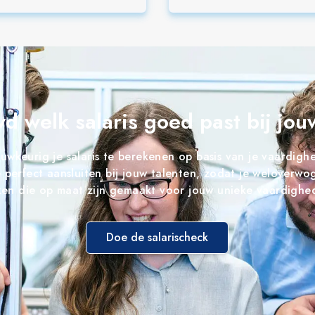
d welk salaris goed past bij jouw
auwkeurig je salaris te berekenen op basis van je vaardig
perfect aansluiten bij jouw talenten, zodat je weloverwo
en die op maat zijn gemaakt voor jouw unieke vaardighe
Doe de salarischeck