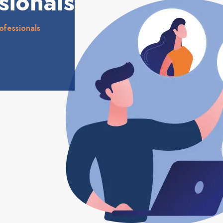
sionals
ofessionals